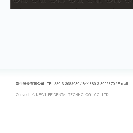
新生齒技有限公司
TEL:886-3-3683636 / FAX:886-3-3652870 / E-mail :
m
Copyright © NEW LIFE DENTAL TECHNOLOGY CO., LTD.