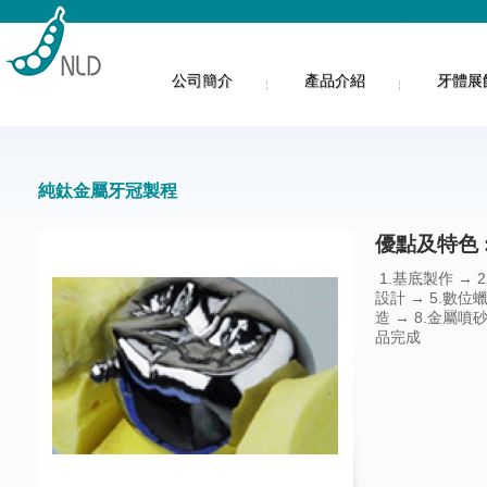
公司簡介
產品介紹
牙體展
純鈦金屬牙冠製程
優點及特色 
1.基底製作 → 2
設計 → 5.數位蠟
造 → 8.金屬噴砂 
品完成