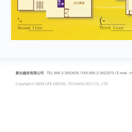
新生齒技有限公司
TEL:886-3-3683636 / FAX:886-3-3652870 / E-mail :
m
Copyright © NEW LIFE DENTAL TECHNOLOGY CO., LTD.