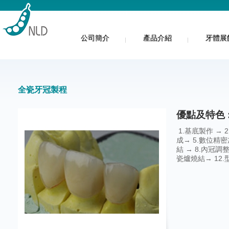
公司簡介
產品介紹
牙體展
全瓷牙冠製程
優點及特色 
1.基底製作 → 2
成→ 5.數位精密
結 → 8.內冠調整
瓷爐燒結→ 12.型