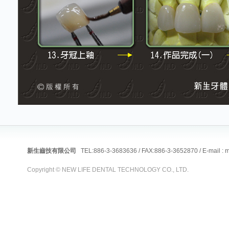
新生齒技有限公司
TEL:886-3-3683636 / FAX:886-3-3652870 / E-mail :
m
Copyright © NEW LIFE DENTAL TECHNOLOGY CO., LTD.