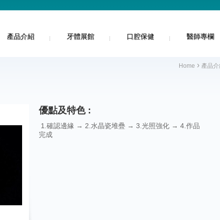
產品介紹
牙體展館
口腔保健
醫師專欄
›
Home
產品介
優點及特色 :
1.確認邊緣 → 2.水晶瓷堆疊 → 3.光照強化 → 4.作品
完成