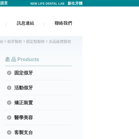
語言
新生牙體
NEW LIFE DENTAL LAB
訊息連結
聯絡我們
›
›
›
紹
假牙製程
固定類製程
水晶嵌體製程
產 品 Products
固定假牙
活動假牙
矯正裝置
醫學美容
客製支台