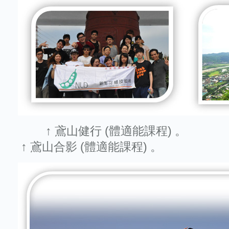
↑ 鳶山健行 (體適
↑ 鳶山合影 (體適能課程) 。