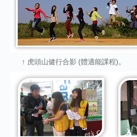
↑ 虎頭山健行合影 (體適能課程)。