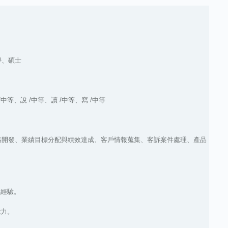
學、碩士
 /中等、說 /中等、讀 /中等、寫 /中等
路開發、業績目標分配與績效達成、客戶情報蒐集、客訴案件處理、產品
上經驗。
能力。