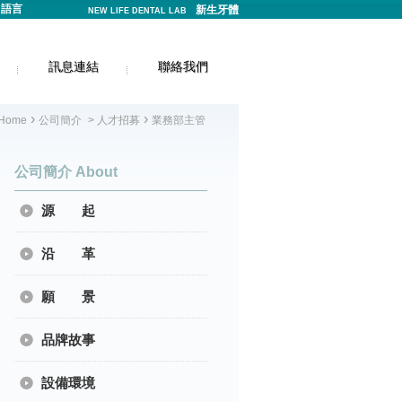
語言
新生牙體
NEW LIFE DENTAL LAB
訊息連結
聯絡我們
›
›
Home
公司簡介
>
人才招募
業務部主管
公司簡介 About
源 起
沿 革
願 景
品牌故事
設備環境