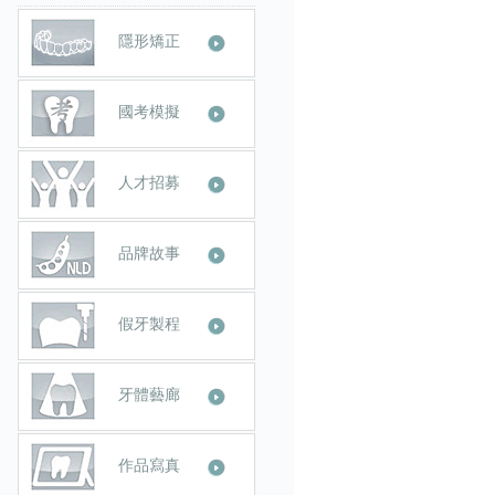
隱形矯正
國考模擬
人才招募
品牌故事
假牙製程
牙體藝廊
作品寫真